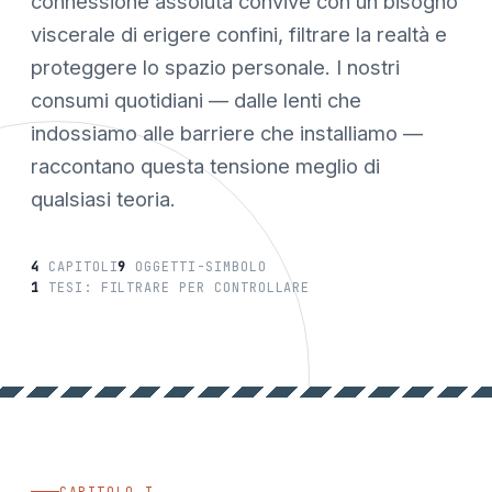
connessione assoluta convive con un bisogno
viscerale di erigere confini, filtrare la realtà e
proteggere lo spazio personale. I nostri
consumi quotidiani — dalle lenti che
indossiamo alle barriere che installiamo —
raccontano questa tensione meglio di
qualsiasi teoria.
4
CAPITOLI
9
OGGETTI-SIMBOLO
1
TESI: FILTRARE PER CONTROLLARE
CAPITOLO I